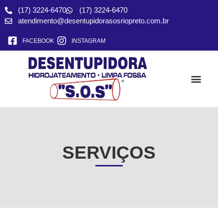
(17) 3224-6470
(17) 3224-6470
atendimento@desentupidorasosriopreto.com.br
FACEBOOK
INSTAGRAM
SOBRE NÓS
FALE CONO
SERVIÇOS